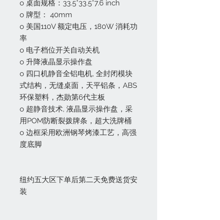
o 桌面规格：33.5*33.5*7.6 inch
o 牌型： 40mm
o 美国110V 额定电压，180W 消耗功
率
o 电子档位开关自动关机
o 升降液晶显示操作盘
o 四口机静音全铝电机, 全封闭模块
式结构，无缝桌面，天平铝条，ABS
环保塑料，杰勋第6代主板
o 超静音技术, 液晶显示操作盘，采
用POM防断裂拨牌条，超大洗牌桶
o 边框采用欧洲钢琴烤漆工艺，高强
度底脚
纽约五大区下单后第二天免费送货安
装