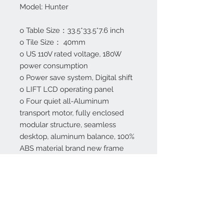
Model: Hunter
o Table Size：33.5*33.5*7.6 inch
o Tile Size： 40mm
o US 110V rated voltage, 180W
power consumption
o Power save system, Digital shift
o LIFT LCD operating panel
o Four quiet all-Aluminum
transport motor, fully enclosed
modular structure, seamless
desktop, aluminum balance, 100%
ABS material brand new frame
o Jie Xun Six-generation
motherboard
o Ultra-quiet technology, POM
anti-crack dial plate, large shuffle
buckets, frame using European
piano paint technology