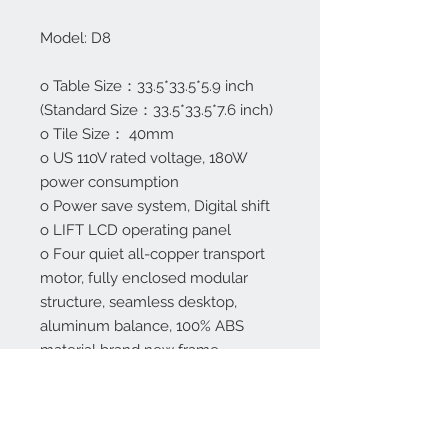
Model: D8
o Table Size：33.5*33.5*5.9 inch
(Standard Size：33.5*33.5*7.6 inch)
o Tile Size： 40mm
o US 110V rated voltage, 180W
power consumption
o Power save system, Digital shift
o LIFT LCD operating panel
o Four quiet all-copper transport
motor, fully enclosed modular
structure, seamless desktop,
aluminum balance, 100% ABS
material brand new frame
o Jie Xun Six-generation
motherboard
o Ultra-quiet technology, POM
anti-crack dial plate, large shuffle