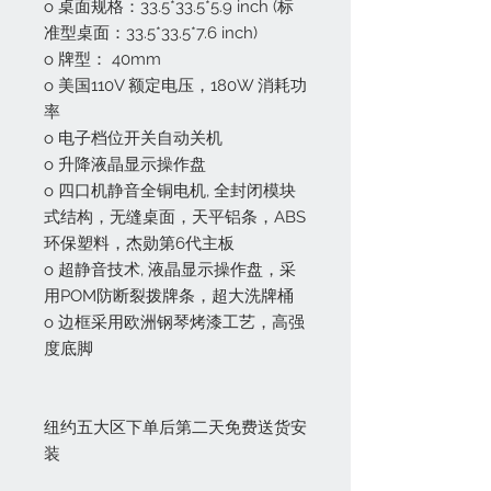
o 桌面规格：33.5*33.5*5.9 inch (标
准型桌面：33.5*33.5*7.6 inch)
o 牌型： 40mm
o 美国110V 额定电压，180W 消耗功
率
o 电子档位开关自动关机
o 升降液晶显示操作盘
o 四口机静音全铜电机, 全封闭模块
式结构，无缝桌面，天平铝条，ABS
环保塑料，杰勋第6代主板
o 超静音技术, 液晶显示操作盘，采
用POM防断裂拨牌条，超大洗牌桶
o 边框采用欧洲钢琴烤漆工艺，高强
度底脚
纽约五大区下单后第二天免费送货安
装